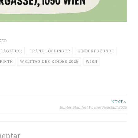
ZED
HLAGZEUG;
FRANZ LÖCHINGER
KINDERFREUNDE
 FIRTH
WELTTAG DES KINDES 2025
WIEN
ion
NEXT >
Buntes Stadtfest Wiener Neustadt 2025
mentar